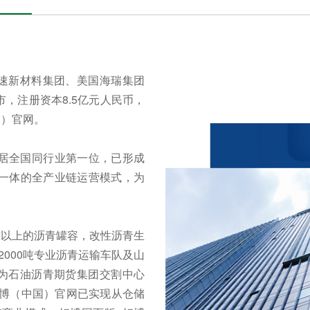
速新材料集团、美国海瑞集团
市，注册资本
8.5亿元人民币，
国）官网。
居全国同行业第一位，已形成
一体的全产业链运营模式，为
吨以上的沥青罐容，改性沥青生
2000吨专业沥青
运输
车队及山
成为石油沥青期货集团交割中心
好博（中国）官网已实现从仓储