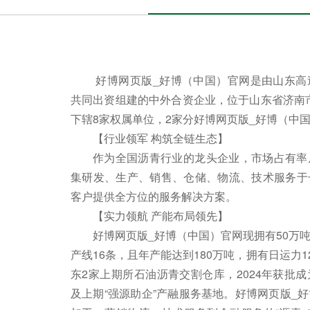
好博网页版_好博（中国）官网是由山东高
共同出资组建的中外合资企业，位于山东省济南
下辖8家权属单位，2家分好博网页版_好博（中
【行业领军 构筑全链生态】
作为全国沥青行业的龙头企业，市场占有率
集研发、生产、销售、仓储、物流、技术服务于
客户提供全方位的服务解决方案。
【实力领航
产能布局领先】
好博网页版_好博（中国）官网现拥有
50万
产线16条，
且
年产能达到
180万吨，拥有日运力1
东
2家上期所石油沥青交割仓库，2024年获批
及上期“强源助企”产融服务基地。好博网页版_