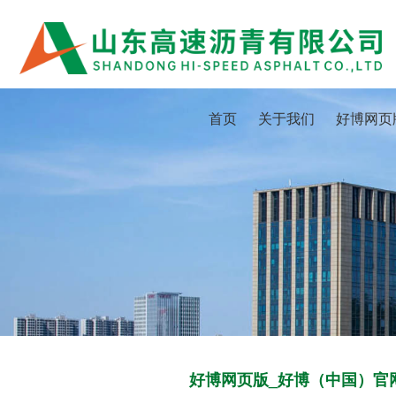
首页
关于我们
好博网页
好博网页版_好博（中国）官