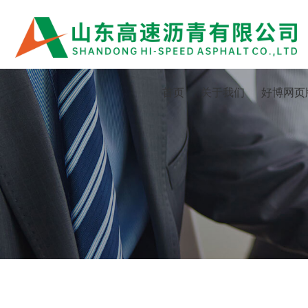
首页
关于我们
好博网页