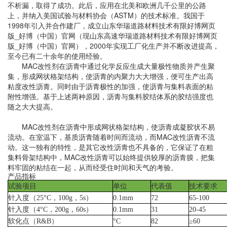
不析漏，取得了成功。此后，应用在北美和欧洲几千公里的公路
上，并纳入美国试验与材料协会（
ASTM
）的技术标准。我国于
1998
年引入并合作建厂，成立山东华瑞道路材料技术有限好博网页
版_好博（中国）官网（现山东高速华瑞道路材料技术有限好博网页
版_好博（中国）官网），
2000
年实现工厂化生产并不断改进提高，
至今已有二十余年的使用经验。
MAC
改性剂在沥青中通过化学反应生成大量极性物质并产生聚
集，形成网状格架结构，使沥青的内聚力大大增强，便可生产出高
粘度改性沥青。同时由于沥青极性的加强，使沥青与集料表面的粘
附性增强。基于上述两种原因，沥青与集料胶结体系的胶结强度也
随之大大提高。
MAC
改性剂在沥青中形成网状格架结构，使沥青成凝胶状不易
流动。在室温下，基质沥青随着时间而流动，而
MAC
改性沥青不流
动。这一独有的特性，是其它改性沥青也不具备的，它保证了在粗
集料骨架结构中，
MAC
改性沥青可以始终提供较厚的沥青膜，把集
料牢固的粘结在一起，从而经受住时间和天气的考验。
产品指标
试验项目
单位
代表值
技术要求
针入度（
25°C
，
100g
，
5s
）
0.1mm
72
65-100
针入度（
4°C
，
200g
，
60s
）
0.1mm
31
20-45
软化点（
R&B
）
°C
82
≥60