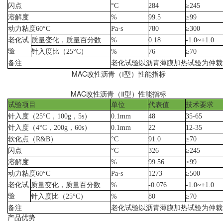
闪点
°C
284
≥245
溶解度
%
99.5
≥99
动力粘度
60°C
Pa·s
780
≥300
老化试
质量变化，质量百分数
%
0.18
-1.0~+1.0
验
针入度比（
25°C
）
%
76
≥70
备注
老化试验以沥青薄膜加热试验为仲裁
MAC
改性沥青（
Ⅰ
型）性能指标
MAC
改性沥青（
Ⅱ
型）性能指标
试验项目
单位
代表值
技术要求
针入度（
25°C
，
100g
，
5s
）
0.1mm
48
35-65
针入度（
4°C
，
200g
，
60s
）
0.1mm
22
12-35
软化点（
R&B
）
°C
91.0
≥70
闪点
°C
326
≥245
溶解度
%
99.56
≥99
动力粘度
60°C
Pa·s
1273
≥500
老化试
质量变化，质量百分数
%
-0.076
-1.0~+1.0
验
针入度比（
25°C
）
%
80
≥70
备注
老化试验以沥青薄膜加热试验为仲裁
产品优势