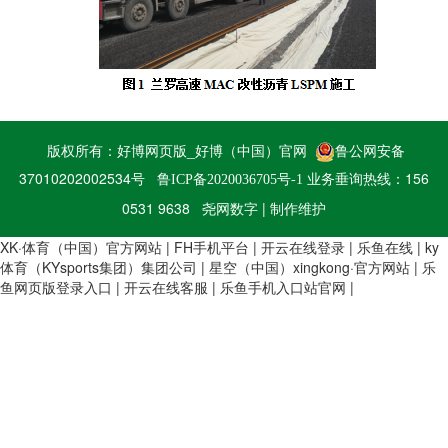
版权所有：
好博网页版_好博（中国）官网
鲁公网安备
37010202002534号
业务垂询热线：156
鲁ICP备2020036705号-1
0531 9638
尧网数字 | 制作维护
XK·体育（中国）官方网站
|
FH手机平台
|
开云在线登录
|
乐鱼在线
|
ky
体育（KYsports集团）集团公司
|
星空（中国）xingkong·官方网站
|
乐
鱼网页版登录入口
|
开云在线客服
|
乐鱼手机入口站官网
|