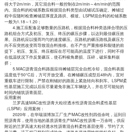
得大于
2m/min
，其它混合料一般控制在
2m/min
～
4m/min
的范围
内。混合料的松铺系数应根据混合料类型由试铺试压确定。摊铺过
程中应随时检查摊铺层厚度及路拱、横坡。
LSPM
混合料的松铺系数
一般为
1.18
～
1.20
；
4.
施工应配备足够数量的压路机，根据混合料种类选择合理的压
路机组合方式及初压、复压、终压的碾压步骤，以达到最佳碾压效
果。压路机应以慢而均匀的速度碾压。压路机的碾压路线及碾压方
向不应突然改变而导致混合料推移。在不产生严重推移和裂缝的前
提下，初压、复压、终压都应在尽可能高的温度下进行，同时不得
在低温状况下作反复碾压，使石料棱角磨损、压碎，破坏集料嵌
挤；
5.
MAC
沥青混合料路面应待摊铺层完全自然冷却，混合料表面
温度低于
50°C
后，方可开放交通。在摊铺碾压成型后
48h
内，宜对
重载车进行限制，严禁在刚铺好的路面上紧急转向和刹车。
LSPM
柔
性基层施工完成以后应尽量避免非施工车辆驶入，并在尽可能短的
时间内铺筑沥青面层。
应用案例
兰罗高速
MAC
改性沥青大粒径透水性沥青混合料柔性基层
（
LSPM
）应用案例：
2020
年，在华瑞淄博加工厂生产
MAC
改性剂四佰余吨，运到日
照沥青库，使用当地的基质沥青生产
MAC
改性沥青一万余吨，供应
附近的兰罗高速大粒径透水性沥青混合料柔性基层使用，节约了大