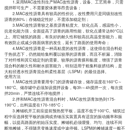
1.
采用
MAC
改性剂生产
MAC
改性沥青，设备、工艺简单，只需
搅拌即可生产，不需要胶体磨等昂贵设备；
2.
MAC
改性沥青具有较高的性价比，改性费用只是同级别改性
沥青的
80%
；存储稳定性好，不需添加稳定剂；
3.
MAC
改性沥青较之基质沥青粘度大、软化点高，感温性小，
抗老化能力强，全面提高了沥青的路用性能，软化点通常达
80
°C
以
上。用它铺筑的路面，有良好的耐久性和较高抗高温变形能力，能
有效防止或减少路面病害的发生，延长了路面的使用寿命；
4.
MAC
改性沥青是一种高粘度的改性沥青，这使得在混合料处
于热状态下，仍然能给集料覆以较厚的沥青膜，而且不析漏，消除
了对纤维和其它稳定剂的需要。较厚的沥青膜和黏度，增强了沥青
混合料的耐久性和耐水损害能力，特别适用于粗集料嵌挤结构，是
大粒径透水性沥青混合料柔性基层（
LSPM
）的最佳选择。
使用方法
1.
MAC
改性沥青要用专门的沥青罐存放，储存温度在
160
°C
～
180
°C
。储存罐中必须加设搅拌设备，每
3h
～
4h
搅拌一次，每次搅
拌
20min
，严禁连续不停地搅拌；
2.
拌和
MAC
改性沥青混合料时，
MAC
改性沥青加热到
175-
190
°C
，出料温度在
170-185
°C
；
3.
摊铺机开工前应提前预热熨平板，温度不低于
100°C
。铺筑过
程中应选择熨平板的振捣或夯锤压实装置具有适宜的振动频率和振
幅，以提高路面的初始压实度。摊铺机必须缓慢、均匀、连续不间
断地摊铺，不得随意变换速度或中途停顿。
LSPM
的摊铺速度一般不