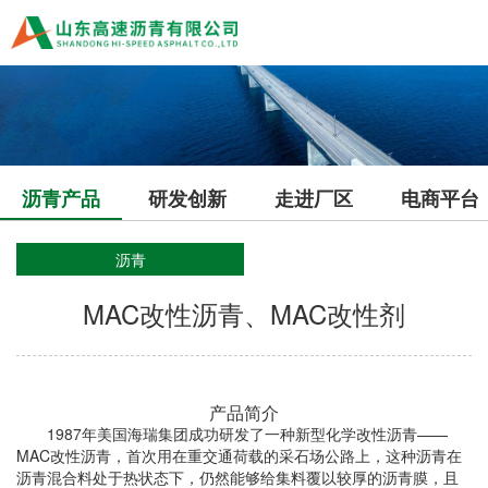
沥青产品
研发创新
走进厂区
电商平台
沥青
MAC改性沥青、MAC改性剂
产品简介
1987
年美国海瑞集团成功研发了一种新型化学改性沥青
——
MAC
改性沥青，首次用在重交通荷载的采石场公路上，这种沥青在
沥青混合料处于热状态下，仍然能够给集料覆以较厚的沥青膜，且