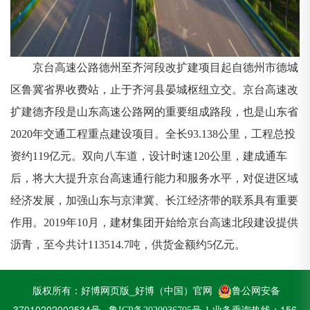
京台高速公路德州至齐河段改扩建项目起自德州市德城
区鲁冀省界收费站，止于齐河县晏城枢纽立交。京台高速改
扩建德齐段是山东高速公路网的重要组成路段，也是山东省
2020年交通工程重点建设项目。全长93.138公里，工程总投
资约119亿元。双向八车道，设计时速120公里，建成通车
后，将大大提升京台高速通行能力和服务水平，对促进区域
经济发展，加强山东与京津冀、长江经济带的联系具有重要
作用。2019年10月，建材集团开始给京台高速北段建设提供
沥青，至今共计113514.7吨，供货金额约5亿元。
版权所有：
好博网页版_好博（中国）官网
鲁公网安备
37010202002534号
业务垂询热线：156