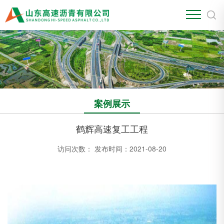
案例展示
鹤辉高速复工工程
访问次数：
发布时间：2021-08-20