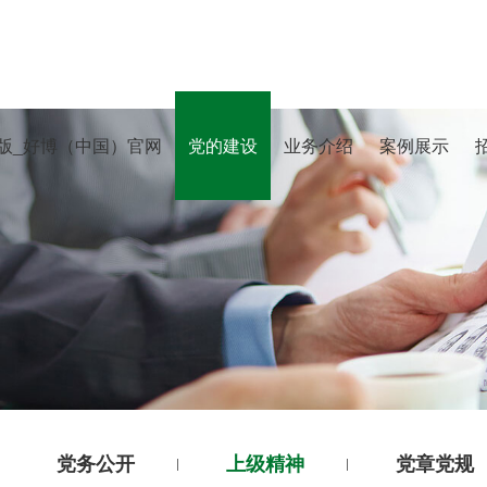
版_好博（中国）官网
党的建设
业务介绍
案例展示
党务公开
上级精神
党章党规