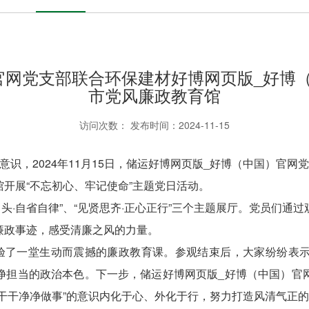
官网党支部联合环保建材好博网页版_好博
市党风廉政教育馆
访问次数：
发布时间：2024-11-15
，2024年11月15日，储运好博网页版_好博（中国）官网
开展“不忘初心、牢记使命”主题党日活动。
头·自省自律”、“见贤思齐·正心正行”三个主题展厅。党员们
廉政事迹，感受清廉之风的力量。
了一堂生动而震撼的廉政教育课。参观结束后，大家纷纷表示
净担当的政治本色。下一步，储运好博网页版_好博（中国）官
干干净净做事”的意识内化于心、外化于行，
努力打造风清气正的