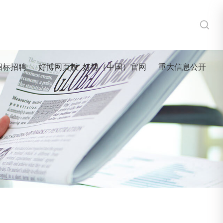
招标招聘
好博网页版_好博（中国）官网
重大信息公开