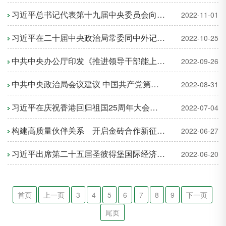
习近平总书记代表第十九届中央委员会向党的二十大作报告
2022-11-01
习近平在二十届中央政治局常委同中外记者见面时的讲话
2022-10-25
中共中央办公厅印发《推进领导干部能上能下规定》
2022-09-26
中共中央政治局会议建议 中国共产党第二十次全国代表大会10月16日在北京召开 习近平主持会议
2022-08-31
习近平在庆祝香港回归祖国25周年大会暨香港特别行政区第六届政府就职典礼上的讲话
2022-07-04
构建高质量伙伴关系 开启金砖合作新征程 ——习近平在金砖国家领导人第十四次会晤上的讲话
2022-06-27
习近平出席第二十五届圣彼得堡国际经济论坛全会并致辞
2022-06-20
首页
上一页
3
4
5
6
7
8
9
下一页
尾页