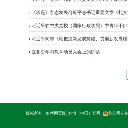
《求是》杂志发表习近平总书记重要文章《扎实
习近平在中央党校（国家行政学院）中青年干部培训班开班式上
习近平同志《论把握新发展阶段、贯彻新发展理
在党史学习教育动员大会上的讲话
版权所有：
好博网页版_好博（中国）官网
鲁公网安备 3