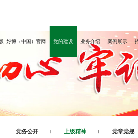
版_好博（中国）官网
党的建设
业务介绍
案例展示
党务公开
上级精神
党章党规