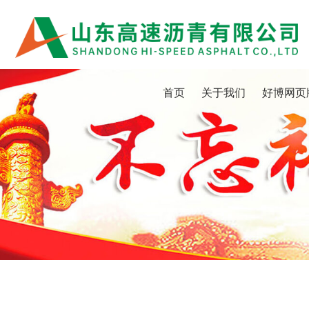
首页
关于我们
好博网页