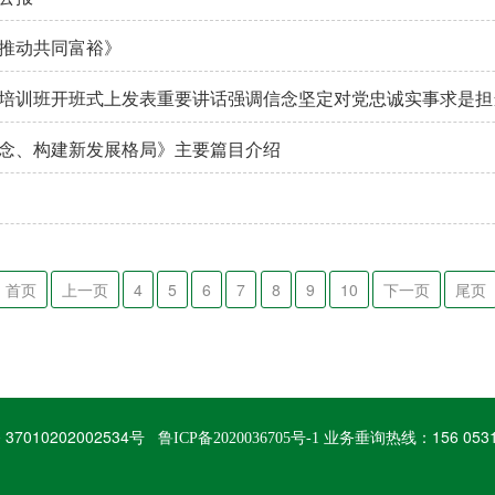
推动共同富裕》
发表重要讲话强调信念坚定对党忠诚实事求是担当作为努力成为可堪大用能担重任的栋
念、构建新发展格局》主要篇目介绍
首页
上一页
4
5
6
7
8
9
10
下一页
尾页
7010202002534号
业务垂询热线：156 0531
鲁ICP备2020036705号-1